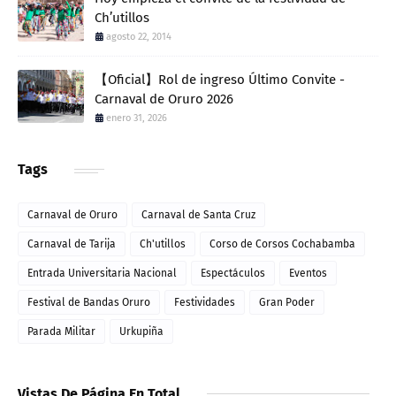
Ch’utillos
agosto 22, 2014
【Oficial】Rol de ingreso Último Convite -
Carnaval de Oruro 2026
enero 31, 2026
Tags
Carnaval de Oruro
Carnaval de Santa Cruz
Carnaval de Tarija
Ch'utillos
Corso de Corsos Cochabamba
Entrada Universitaria Nacional
Espectáculos
Eventos
Festival de Bandas Oruro
Festividades
Gran Poder
Parada Militar
Urkupiña
Vistas De Página En Total