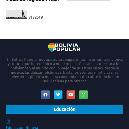
3
1
3
2
5
1
9
En Bolivia Popular nos apasiona compartir las historias, tradiciones
y cultura que hacen único a nuestro país. Buscamos conectar a los
bolivianos y al mundo con lo mejor de nuestras raíces, desde la
música, las danzas folclóricas, hasta los eventos y noticias más
relevantes. ¡Únete a nuestra comunidad y descubre todo lo que
Bolivia tiene para ofrecer!
Educación
Educación Bolivia