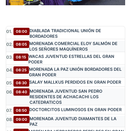
DIABLADA TRADICIONAL UNIÓN DE
01.
08:00
BORDADORES
MORENADA COMERCIAL ELOY SALMÓN DE
02.
08:05
LOS SEÑORES MAQUİNEROS
WACAS JUVENTUD ESTRELLAS DEL GRAN
03.
08:15
PODER
MORENADA LA PAZ UNIÓN BORDADORES DEL
04.
08:25
GRAN PODER
SALAY MALLKUS PERDIDOS EN GRAN PODER
05.
08:30
MORENADA JUVENTUD SAN PEDRO
06.
08:40
RESIDENTES DE ACHACACHI LOS
CATEDRATICOS
DOCTORCITOS LUMINOSOS EN GRAN PODER
07.
08:50
MORENADA JUVENTUD DIAMANTES DE LA
08.
09:00
PAZ