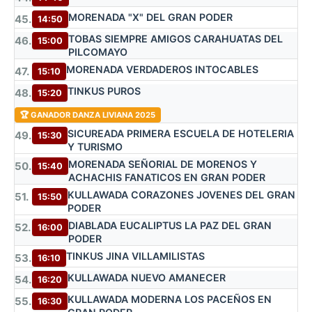
MORENADA "X" DEL GRAN PODER
45.
14:50
TOBAS SIEMPRE AMIGOS CARAHUATAS DEL
46.
15:00
PILCOMAYO
MORENADA VERDADEROS INTOCABLES
47.
15:10
TINKUS PUROS
48.
15:20
🏆 GANADOR DANZA LIVIANA 2025
SICUREADA PRIMERA ESCUELA DE HOTELERIA
49.
15:30
Y TURISMO
MORENADA SEÑORIAL DE MORENOS Y
50.
15:40
ACHACHIS FANATICOS EN GRAN PODER
KULLAWADA CORAZONES JOVENES DEL GRAN
51.
15:50
PODER
DIABLADA EUCALIPTUS LA PAZ DEL GRAN
52.
16:00
PODER
TINKUS JINA VILLAMILISTAS
53.
16:10
KULLAWADA NUEVO AMANECER
54.
16:20
KULLAWADA MODERNA LOS PACEÑOS EN
55.
16:30