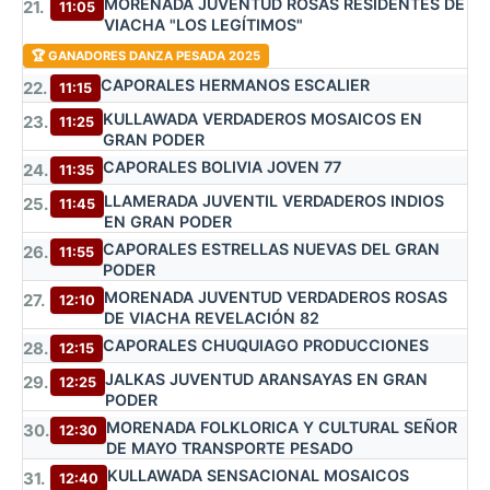
MORENADA JUVENTUD ROSAS RESIDENTES DE
21.
11:05
VIACHA "LOS LEGÍTIMOS"
🏆 GANADORES DANZA PESADA 2025
CAPORALES HERMANOS ESCALIER
22.
11:15
KULLAWADA VERDADEROS MOSAICOS EN
23.
11:25
GRAN PODER
CAPORALES BOLIVIA JOVEN 77
24.
11:35
LLAMERADA JUVENTIL VERDADEROS INDIOS
25.
11:45
EN GRAN PODER
CAPORALES ESTRELLAS NUEVAS DEL GRAN
26.
11:55
PODER
MORENADA JUVENTUD VERDADEROS ROSAS
27.
12:10
DE VIACHA REVELACIÓN 82
CAPORALES CHUQUIAGO PRODUCCIONES
28.
12:15
JALKAS JUVENTUD ARANSAYAS EN GRAN
29.
12:25
PODER
MORENADA FOLKLORICA Y CULTURAL SEÑOR
30.
12:30
DE MAYO TRANSPORTE PESADO
KULLAWADA SENSACIONAL MOSAICOS
31.
12:40