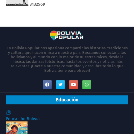
3
1
3
2
5
6
9
En Bolivia Popular nos apasiona compartir las historias, tradiciones
y cultura que hacen único a nuestro país. Buscamos conectar a los
bolivianos y al mundo con lo mejor de nuestras raíces, desde la
música, las danzas folclóricas, hasta los eventos y noticias más
relevantes. ¡Únete a nuestra comunidad y descubre todo lo que
Bolivia tiene para ofrecer!
Educación
Educación Bolivia