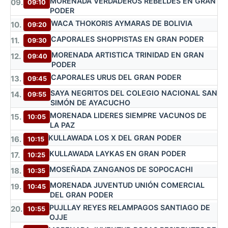
MORENADA VERDADEROS REBELDES EN GRAN
09.
09:10
PODER
WACA THOKORIS AYMARAS DE BOLIVIA
10.
09:20
CAPORALES SHOPPISTAS EN GRAN PODER
11.
09:30
MORENADA ARTISTICA TRINIDAD EN GRAN
12.
09:40
PODER
CAPORALES URUS DEL GRAN PODER
13.
09:45
SAYA NEGRITOS DEL COLEGIO NACIONAL SAN
14.
09:55
SIMÓN DE AYACUCHO
MORENADA LIDERES SIEMPRE VACUNOS DE
15.
10:05
LA PAZ
KULLAWADA LOS X DEL GRAN PODER
16.
10:15
KULLAWADA LAYKAS EN GRAN PODER
17.
10:25
MOSEÑADA ZANGANOS DE SOPOCACHI
18.
10:35
MORENADA JUVENTUD UNIÓN COMERCIAL
19.
10:45
DEL GRAN PODER
PUJLLAY REYES RELAMPAGOS SANTIAGO DE
20.
10:55
OJJE