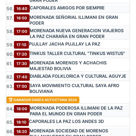
GRAN PODER
CAPORALES AMIGOS POR SIEMPRE
56.
16:40
MORENADA SEÑORIAL ILLIMANI EN GRAN
57.
16:50
PODER
MORENADA NUEVA GENERACION VIAJEROS
58.
17:00
LA PAZ CHARAÑA EN GRAN PODER
PUJLLAY JACHA PUJLLAY LA PAZ
59.
17:10
TINKUS TALLER CULTURAL "TINKUS WISTUS"
60.
17:20
MORENADA MORENOS Y ACHACHIS
61.
17:30
MAJESTAD BOLIVIA
DIABLADA FOLKLORICA Y CULTURAL AGUYJE
62.
17:40
SAYA MOVIMIENTO CULTURAL SAYA AFRO
63.
17:50
BOLIVIANA
🏆 GANADOR DANZA AUTOCTONA 2025
MORENADA PODEROSA ILLIMANI DE LA PAZ
64.
18:00
PARA EL MUNDO EN GRAN PODER
CAPORALES LA PAZ LOS ANDES 3D
65.
18:10
MORENADA SOCIEDAD DE MORENOS
66.
18:20