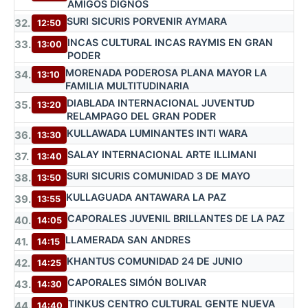
AMIGOS DIGNOS
SURI SICURIS PORVENIR AYMARA
32.
12:50
INCAS CULTURAL INCAS RAYMIS EN GRAN
33.
13:00
PODER
MORENADA PODEROSA PLANA MAYOR LA
34.
13:10
FAMILIA MULTITUDINARIA
DIABLADA INTERNACIONAL JUVENTUD
35.
13:20
RELAMPAGO DEL GRAN PODER
KULLAWADA LUMINANTES INTI WARA
36.
13:30
SALAY INTERNACIONAL ARTE ILLIMANI
37.
13:40
SURI SICURIS COMUNIDAD 3 DE MAYO
38.
13:50
KULLAGUADA ANTAWARA LA PAZ
39.
13:55
CAPORALES JUVENIL BRILLANTES DE LA PAZ
40.
14:05
LLAMERADA SAN ANDRES
41.
14:15
KHANTUS COMUNIDAD 24 DE JUNIO
42.
14:25
CAPORALES SIMÓN BOLIVAR
43.
14:30
TINKUS CENTRO CULTURAL GENTE NUEVA
44.
14:40