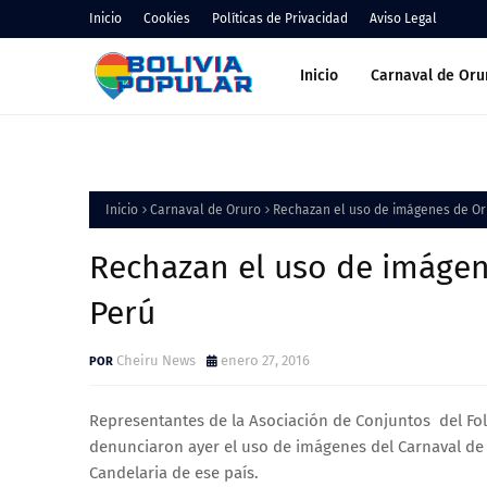
Inicio
Cookies
Políticas de Privacidad
Aviso Legal
Inicio
Carnaval de Oru
Inicio
Carnaval de Oruro
Rechazan el uso de imágenes de Or
Rechazan el uso de imágen
Perú
Cheiru News
enero 27, 2016
Representantes de la Asociación de Conjuntos del Folk
denunciaron ayer el uso de imágenes del Carnaval de 
Candelaria de ese país.