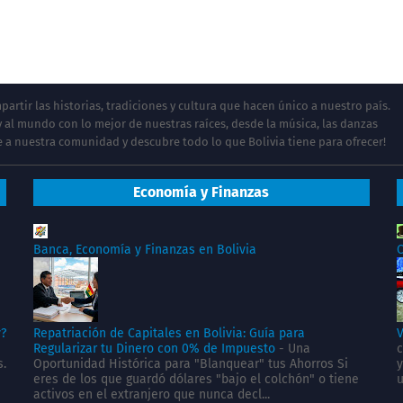
artir las historias, tradiciones y cultura que hacen único a nuestro país.
 al mundo con lo mejor de nuestras raíces, desde la música, las danzas
te a nuestra comunidad y descubre todo lo que Bolivia tiene para ofrecer!
Economía y Finanzas
Banca, Economía y Finanzas en Bolivia
C
y?
Repatriación de Capitales en Bolivia: Guía para
V
Regularizar tu Dinero con 0% de Impuesto
-
Una
c
s.
Oportunidad Histórica para "Blanquear" tus Ahorros Si
y
eres de los que guardó dólares "bajo el colchón" o tiene
u
activos en el extranjero que nunca decl...