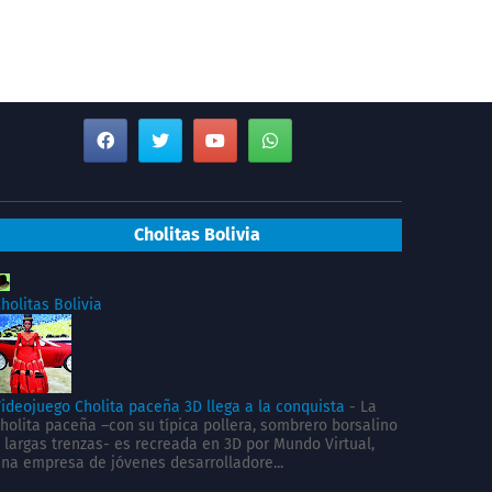
Cholitas Bolivia
holitas Bolivia
ideojuego Cholita paceña 3D llega a la conquista
-
La
holita paceña –con su típica pollera, sombrero borsalino
 largas trenzas- es recreada en 3D por Mundo Virtual,
na empresa de jóvenes desarrolladore...