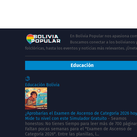
En Bolivia Popular nos apasiona comp
Buscamos conectar a los bolivianos y
folclóricas, hasta los eventos y noticias más relevantes. ¡Úne
Educación
Educación Bolivia
¿Aprobarías el Examen de Ascenso de Categoría 2026 ho
Mide tu nivel con este Simulador Gratuito
-
Seamos
honestos: No tienes tiempo para leer más de 700 página
Faltan pocas semanas para el *Examen de Ascenso de
Categoría 2026*. Entre las planillas, l...