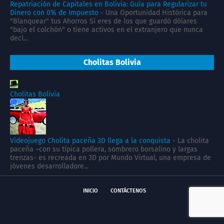
Repatriación de Capitales en Bolivia: Guía para Regularizar tu
Dinero con 0% de Impuesto
-
Una Oportunidad Histórica para
"Blanquear" tus Ahorros Si eres de los que guardó dólares
"bajo el colchón" o tiene activos en el extranjero que nunca
decl...
Cholitas Bolivia
Cholitas Bolivia
Videojuego Cholita paceña 3D llega a la conquista
-
La cholita
paceña –con su típica pollera, sombrero borsalino y largas
trenzas- es recreada en 3D por Mundo Virtual, una empresa de
jóvenes desarrolladore...
INICIO
CONTÁCTENOS