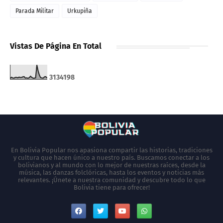
Parada Militar
Urkupiña
Vistas De Página En Total
3
1
3
4
1
9
8
En Bolivia Popular nos apasiona compartir las historias, tradiciones
y cultura que hacen único a nuestro país. Buscamos conectar a los
bolivianos y al mundo con lo mejor de nuestras raíces, desde la
música, las danzas folclóricas, hasta los eventos y noticias más
relevantes. ¡Únete a nuestra comunidad y descubre todo lo que
Bolivia tiene para ofrecer!