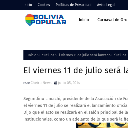
Inicio
Cookies
Políticas de Privacidad
Aviso Legal
Inicio
Carnaval de Oru
Inicio
Ch'utillos
El viernes 11 de julio será lanzado Ch’utillos
El viernes 11 de julio será 
Cheiru News
julio 05, 2014
Segundino Limachi, presidente de la Asociación de Fra
el viernes 11 de julio se realizará el lanzamiento ofici
Dijo que el acto se realizará en el salón principal de
institucionales, como un adelanto de lo que será la fi