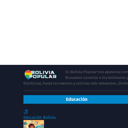
En Bolivia Popular nos apasiona comp
Buscamos conectar a los bolivianos y
folclóricas, hasta los eventos y noticias más relevantes. ¡Úne
Educación
Educación Bolivia