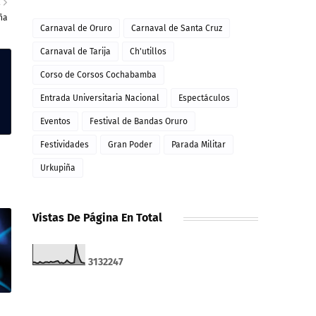
E
ña
Carnaval de Oruro
Carnaval de Santa Cruz
Carnaval de Tarija
Ch'utillos
Corso de Corsos Cochabamba
Entrada Universitaria Nacional
Espectáculos
Eventos
Festival de Bandas Oruro
Festividades
Gran Poder
Parada Militar
Urkupiña
Vistas De Página En Total
3
1
3
2
2
4
7