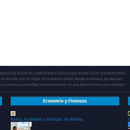
artir las historias, tradiciones y cultura que hacen único a nuestro país.
 al mundo con lo mejor de nuestras raíces, desde la música, las danzas
te a nuestra comunidad y descubre todo lo que Bolivia tiene para ofrecer!
Economía y Finanzas
Banca, Economía y Finanzas en Bolivia
C