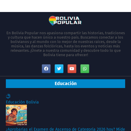
En Bolivia Popular nos apasiona compartir las historias, tradiciones
y cultura que hacen único a nuestro país. Buscamos conectar a los
bolivianos y al mundo con lo mejor de nuestras raíces, desde la
música, las danzas folclóricas, hasta los eventos y noticias más
relevantes. ¡Únete a nuestra comunidad y descubre todo lo que
Bolivia tiene para ofrecer!
Educación
Educación Bolivia
¿Aprobarías el Examen de Ascenso de Categoría 2026 hoy? Mide