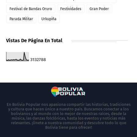
Festival de Bandas Oruro
Festividades
Gran Poder
Parada Militar
Urkupiña
Vistas De Página En Total
3
1
3
2
7
8
8
En Bolivia Popular nos apasiona compartir las historias, tradiciones
y cultura que hacen único a nuestro país. Buscamos conectar a los
bolivianos y al mundo con lo mejor de nuestras raíces, desde la
música, las danzas folclóricas, hasta los eventos y noticias más
relevantes. ¡Únete a nuestra comunidad y descubre todo lo que
Bolivia tiene para ofrecer!