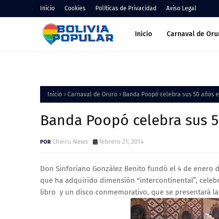
Inicio
Cookies
Políticas de Privacidad
Aviso Legal
Inicio
Carnaval de Oru
Inicio
Carnaval de Oruro
Banda Poopó celebra sus 50 años e
Banda Poopó celebra sus 5
Cheiru News
febrero 21, 2014
Don Sinforiano González Benito fundó el 4 de enero 
que ha adquirido dimensión "intercontinental”, celeb
libro y un disco conmemorativo, que se presentará l