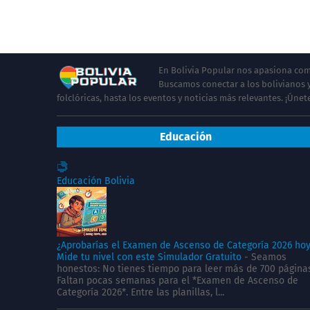
En Bolivia Popular nos apasiona comp
Buscamos conectar a los bolivianos y
folclóricas, hasta los eventos y noticias más relevantes. ¡Úne
Educación
Educación Bolivia
¿Aprobarías el Examen de Ascenso de Categoría 2026 ho
Mide tu nivel con este Simulador Gratuito
-
Seamos
honestos: No tienes tiempo para leer más de 700 página
Faltan pocas semanas para el *Examen de Ascenso de
Categoría 2026*. Entre las planillas, l...