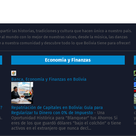
artir las historias, tradiciones y cultura que hacen único a nuestro país.
 al mundo con lo mejor de nuestras raíces, desde la música, las danzas
te a nuestra comunidad y descubre todo lo que Bolivia tiene para ofrecer!
Economía y Finanzas
Banca, Economía y Finanzas en Bolivia
C
y?
Repatriación de Capitales en Bolivia: Guía para
V
Regularizar tu Dinero con 0% de Impuesto
-
Una
c
s.
Oportunidad Histórica para "Blanquear" tus Ahorros Si
y
eres de los que guardó dólares "bajo el colchón" o tiene
u
activos en el extranjero que nunca decl...