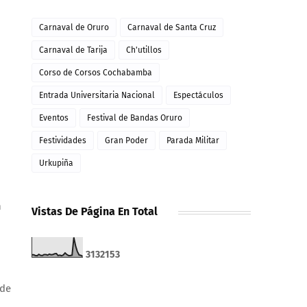
Carnaval de Oruro
Carnaval de Santa Cruz
Carnaval de Tarija
Ch'utillos
Corso de Corsos Cochabamba
Entrada Universitaria Nacional
Espectáculos
Eventos
Festival de Bandas Oruro
Festividades
Gran Poder
Parada Militar
Urkupiña
n
Vistas De Página En Total
3
1
3
2
1
5
3
 de