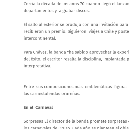
Corría la década de los años 70 cuando llegó el lanza
departamentos y a grabar discos.
El salto al exterior se produjo con una invitación par
recibieron un premio. Siguieron viajes a Chile y pos
intercontinental.
Para Chávez, la banda "ha sabido aprovechar la experie
del éxito, el escritor resalta la disciplina, implantad
interpretativa.
Entre sus composiciones más emblemáticas figura: Ca
las carnestolendas orureñas.
En el Carnaval
Sorpresas El director de la banda promete sorpresas 
los carnavales de Oruro. Cada año se plantean el obje