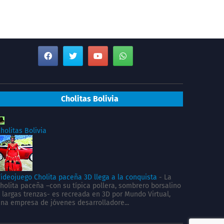
Cholitas Bolivia
holitas Bolivia
ideojuego Cholita paceña 3D llega a la conquista
-
La
holita paceña –con su típica pollera, sombrero borsalino
 largas trenzas- es recreada en 3D por Mundo Virtual,
na empresa de jóvenes desarrolladore...