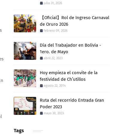
julio 31, 2026
【Oficial】Rol de Ingreso Carnaval
de Oruro 2026
s
febrero 09, 2026
Día del Trabajador en Bolivia -
1ero. de Mayo
es
abril 22, 2023
Hoy empieza el convite de la
festividad de Ch’utillos
En
agosto 22, 2014
Ruta del recorrido Entrada Gran
Poder 2023
mayo 30, 2023
l
Tags