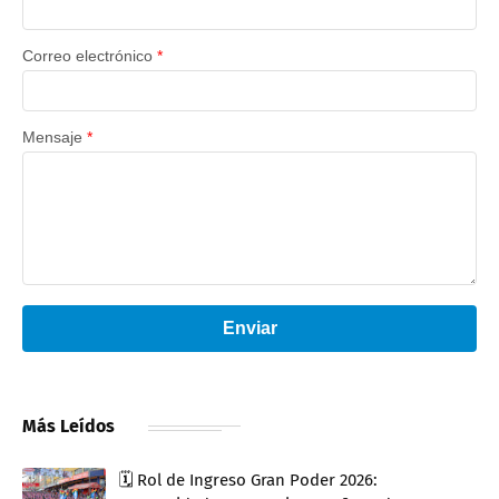
Correo electrónico
*
Mensaje
*
Enviar
Más Leídos
🗓️ Rol de Ingreso Gran Poder 2026: