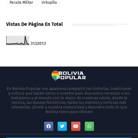
Parada Militar
Urkupiña
Vistas De Página En Total
3
1
3
2
0
1
3
En Bolivia Popular nos apasiona compartir las historias, tradiciones
y cultura que hacen único a nuestro país. Buscamos conectar a los
bolivianos y al mundo con lo mejor de nuestras raíces, desde la
música, las danzas folclóricas, hasta los eventos y noticias más
relevantes. ¡Únete a nuestra comunidad y descubre todo lo que
Bolivia tiene para ofrecer!