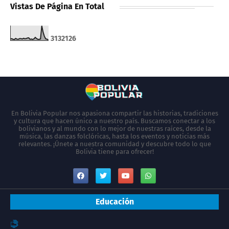
Vistas De Página En Total
3
1
3
2
1
2
6
En Bolivia Popular nos apasiona compartir las historias, tradiciones
y cultura que hacen único a nuestro país. Buscamos conectar a los
bolivianos y al mundo con lo mejor de nuestras raíces, desde la
música, las danzas folclóricas, hasta los eventos y noticias más
relevantes. ¡Únete a nuestra comunidad y descubre todo lo que
Bolivia tiene para ofrecer!
Educación